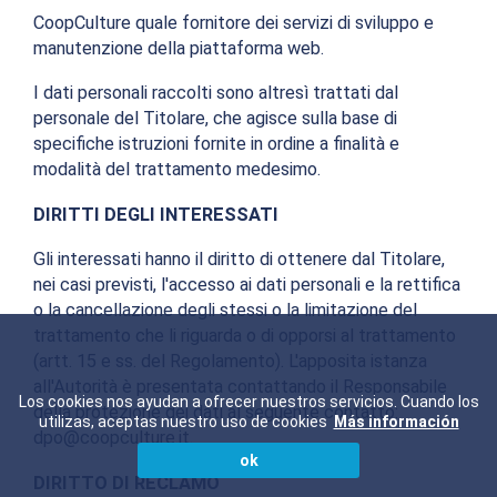
CoopCulture quale fornitore dei servizi di sviluppo e
manutenzione della piattaforma web.
I dati personali raccolti sono altresì trattati dal
personale del Titolare, che agisce sulla base di
specifiche istruzioni fornite in ordine a finalità e
modalità del trattamento medesimo.
DIRITTI DEGLI INTERESSATI
Gli interessati hanno il diritto di ottenere dal Titolare,
nei casi previsti, l'accesso ai dati personali e la rettifica
o la cancellazione degli stessi o la limitazione del
trattamento che li riguarda o di opporsi al trattamento
(artt. 15 e ss. del Regolamento). L'apposita istanza
all'Autorità è presentata contattando il Responsabile
Los cookies nos ayudan a ofrecer nuestros servicios. Cuando los
della protezione dei dati al seguente contatto:
utilizas, aceptas nuestro uso de cookies
Más información
dpo@coopculture.it.
ok
DIRITTO DI RECLAMO